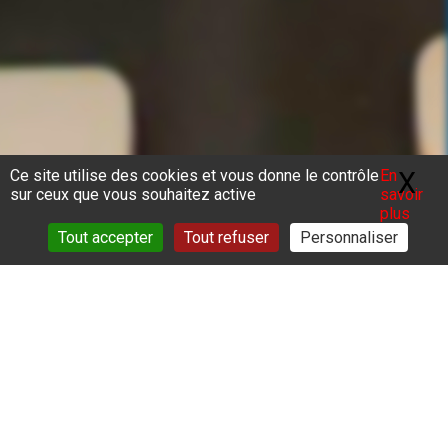
Ce site utilise des cookies et vous donne le contrôle
En
X
Ma
sur ceux que vous souhaitez active
savoir
plus
Tout accepter
Tout refuser
Personnaliser
Vous êtes ici :
Accueil
>
Accompagnement
>
Espace Public
Numérique
>
Espace Public Numérique
Nous mettons à votre disposition un espace
équipé d’ordinateurs , d’imprimantes et d’une