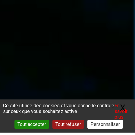
Ce site utilise des cookies et vous donne le contrôle
En
X
Ma
sur ceux que vous souhaitez active
savoir
plus
Tout accepter
Tout refuser
Personnaliser